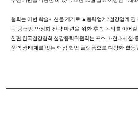
추진 기반을 마련한 바 있다
.
또한
12
월 발표 예정인
「
제
6
협회는 이번 학술세션을 계기로
▲
풍력업계
?
철강업계 간
등 공급망 안정화 전략 마련을 위한 후속 논의
를 이어갈
한편 한국철강협회 철강풍력위원회는 포스코
·
현대제철
·
풍력 생태계를 잇는 핵심 협업 플랫폼으로 다양한 활동