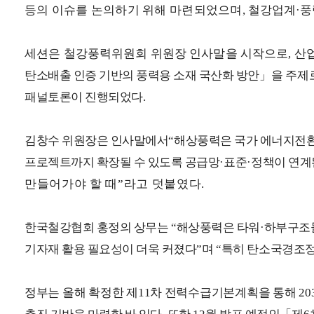
등의 이슈를 논의하기 위해 마련되었으며
,
철
강업계
·
풍
세션은 철강풍력위원회 위원장 인사말을 시작으로
,
산
탄소배출 인증 기반의 풍력용 소재 국산화 방안
」
을
주제
패널토론이 진행되었다
.
김창수 위원장은 인사말에서
“
해상풍력은 국가 에너지전
프로젝트까지 확장될 수 있도록 공급망
·
표준
·
정책이 연계
만들어가야 할 때
”
라고 덧붙였다
.
한국철강협회 홍정의 상무는
“
해상풍력은 타워
·
하부구조
기자재 활용 필요성이 더욱 커졌다
”
며
“
특히 탄소국경조
정부는 올해 확정한 제
11
차 전력수급기본계획을 통해
20