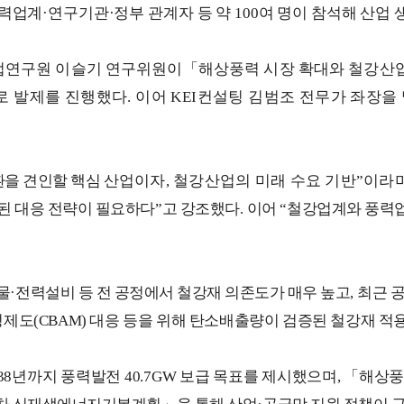
력업계
·
연구기관
·
정부 관계자 등 약
100
여 명이 참석해 산업
업연구원 이슬기 연구위원이
「
해상풍력 시장 확대와 철강산
로 발제를 진행했다
.
이어
KEI
컨설팅 김범조 전무가 좌장을
환을 견인할 핵심
산업이자
,
철강산업의 미래 수요 기반
”
이라
된 대응 전략이 필요하다
”
고 강조했다
.
이어
“
철강업계와 풍력
물
·
전력설비 등 전 공정에서 철강재 의존도가 매우 높고
,
최근 
정제도
(CBAM)
대응 등을 위해 탄소배출량이 검증된 철강재 적용
38
년까지 풍력발전
40.7GW
보급 목표를 제시했으며
,
「
해상풍