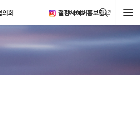
협의회
철강사이버홍보관
ENG
클럽
의체
원회
관
회