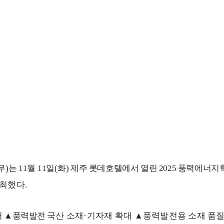
무
)
는
11
월
11
일
(
화
)
제주 롯데호텔에서 열린
2025
풍력에너지
최했다
.
서
▲
풍력발전
국산 소재
·
기자재 확대
▲
풍력발전용 소재 품