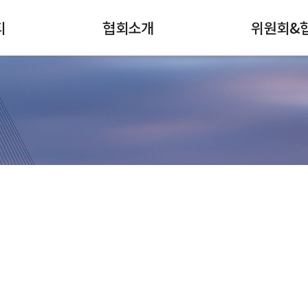
티
협회소개
위원회&
검색
전체메뉴
협회안내
강구조센터
회장인사
스테인리스스틸
연혁
철강홍보위원회
주요사업
나
강관협의회
조직
선재협의회
회원사현황
인적자원개발협
커뮤니티
찾아오시는길
재료산업
가입안내
인적자원개발위
대한민국 철강산업 발전에 한국철강협회가 함께합니다.
철강산업지도
표준개발협력기
철강슬래그위원