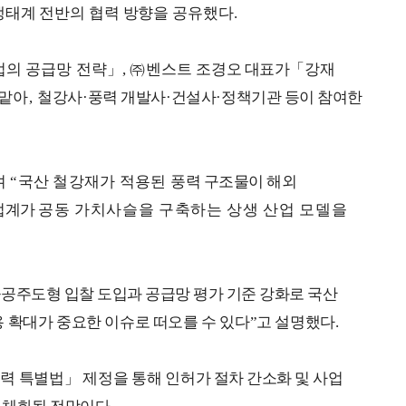
 생태계 전반의 협력 방향을 공유했다
.
업의 공급망 전략
」
,
㈜
벤스트 조
경오 대표가
「
강재
 맡아
,
철
강사
·
풍력 개발사
·
건설사
·
정책기관 등이 참여한
며
“
국산 철강재가 적용된 풍
력 구조물이 해외
업계가
공동 가치사슬을 구축하는 상생 산업 모델을
공공주도형 입찰 도입과 공급망 평가 기준 강화로 국산
 확대가 중요한 이슈로 떠오를 수 있다
”
고 설명했다
.
력 특별법
」
제정을 통해 인
허가 절차 간소화 및 사업