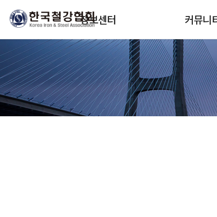
본문 바로가기
메인메뉴 바로가기
정보센터
커뮤니
정보서비스 구독
협회뉴스
안내
회원사소식
보고서(STEEL DNA)
정책안내
SteelData(통계)
교육 및 세미
월간통계월보
입찰 및 채용
철강보
자료실