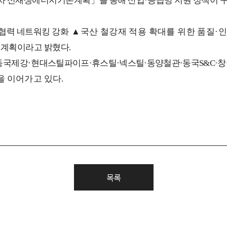
차 신재생에너지기본계획
」
을 통해 산업
·
공급망 지원 정책이 
 협력 네트워킹
강화
▲
국산 철강재 적용 확대를 위한 품질
·
인
 계획이라고 밝혔다
.
동국제강
·
현대
스틸파이프
·
휴스틸
·
넥스틸
·
동양철관
·
동국
S&C·
창
을 이어가고 있다
.
목록