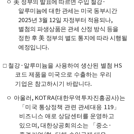
·
ㅇ
美
정부의 발표에 따르면 수입 철강
알루미늄에 대한 관세는 미국 동부시간
2025
3
12
,
년
월
일 자정부터 적용되나
별첨의 파생상품은 관세 산정 방식 등을
정한 후
美
정부의 별도 통지에 따라 시행될
.
예정입니다
·
HS
□
철강
알루미늄을 사용하여 생산된 별첨
코드 제품을 미국으로 수출하는 우리
.
기업은 참고하시기 바랍니다
, KOTRA(
)
ㅇ
아울러
대한무역투자진흥공사
는
119
「
미국 통상정책 관련 관세대응
」
비즈니스 애로 상담센터를 운영하고
,
·
있으며
대한상공회의소는
「
중소