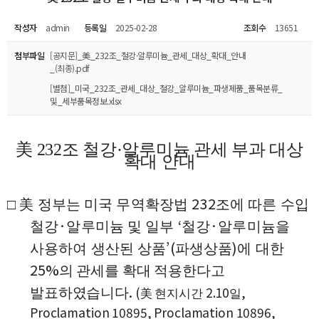
작성자
admin
등록일
2025-02-28
조회수
13651
첨부파일
[공지문]_美_232조_철강·알루미늄_관세_대상_확대_안내
_(최종).pdf
[별첨]_미국_232조_관세_대상_철강_알루미늄_파생제품_품목분류_
및_세부품목정보.xlsx
美
232
조 철강
·
알루미늄 관세 부과 대상
확대 안내
232
□
美
정부는 미국 무역확장법
조에 따른 수입
·
‘
·
철강
알루미늄 및 일부
철강
알루미늄을
’(
)
사용하여 생산된 상품
파생상품
에 대한
25%
의 관세를 확대 적용한다고
.
(
2.10
,
발표하였습니다
美
현지시간
일
Proclamation 10895, Proclamation 10896,