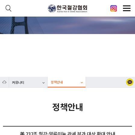
본문 바로가기
메인메뉴 바로가기
닫기
열기
커뮤니티
열기
대한민국 철강산업 발전에 한국철강협회가 함께합니다.
열기
열기
정책안내
커뮤니티
열기
정책안내
美 232조 철강·알루미늄 관세 부과 대상 확대 안내