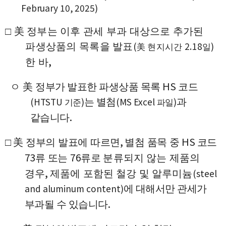
February 10, 2025)
□
美
정부는 이후 관세 부과 대상으로 추가된
(
2.18
)
파생상품의 목록을 발표
美
현지시간
일
,
한 바
HS
ㅇ
美
정부가 발표한 파생상품 목록
코드
(HTSTU
)
(MS Excel
)
는 별첨
과
기준
파일
.
같습니다
,
HS
□
美
정부의 발표에 따르면
별첨 품목 중
코드
73
76
류 또는
류로
분류되지 않는 제품의
,
(steel
경우
제품에 포함된 철강 및 알루미늄
and aluminum content)
에 대해서만 관세가
.
부과될 수 있습니다