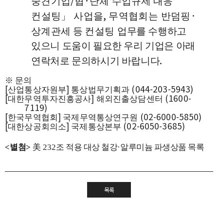
/
·
중견기업
협
단체 수입규제 대응
,
·
컨설팅
」
사업을
무역협회는 반덤핑
상계관세 등
컨설팅
업무를 수행하고
있으니 도움이 필요한 우리 기업은 아래
.
연락처로 문의하시기 바랍니다
※
문의
[
]
(044-203-5943)
산업통상자원부
통상법무기획과
[
]
(1600-
대한무역투자진흥공사
해외진출상담센터
7119)
[
]
(02-6000-5850)
한국무역협회
국제무역통상연구원
[
]
(02-6050-3685)
대한상공회의소
국제통상본부
<
별첨
>
美
232
조 적용 대상 철강
·
알루미늄 파생상품 목록
목록