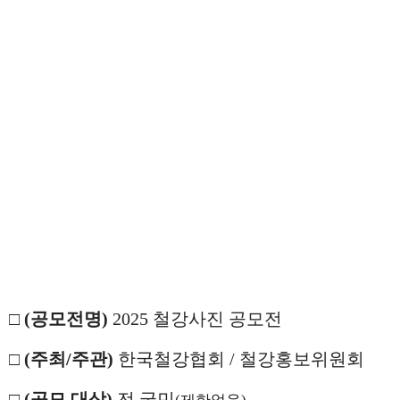
□
(
공모전명
)
2025
철강사진 공모전
□
(
주최
/
주관
)
한국철강협회
/
철강홍보위원회
□
(
공모 대상
)
전 국민