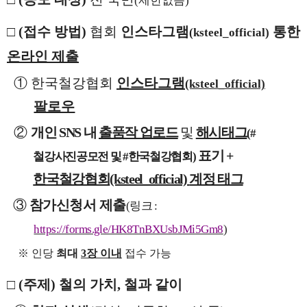
(
제한없음
)
□
(
접수 방법
)
협회
인스타그램
통한
(ksteel_official)
온라인 제출
①
한국철강협회
인스타그램
(ksteel_official)
팔로우
②
개인
SNS
내
출품작 업로드
및
해시태그
(#
표기
+
철강사진공모전 및
#
한국철강협회
)
한국철강협회
(ksteel_official)
계정 태그
③
참가신청서 제출
(
링크
:
https://forms.gle/HK8TnBXUsbJMi5Gm8
)
※
인당
최대
3
장 이내
접수 가능
□
(
주제
)
철의 가치
,
철과 같이