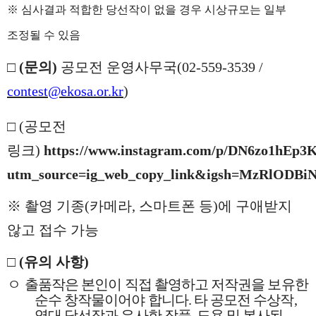
※
심사결과 적합한 당선작이 없을 경우 시상규모는 일부
조정될 수 있음
□
(
문의
)
공모전 운영사무국
(02-559-3539 /
contest@ekosa.or.kr
)
□
(공모전
링크
)
https://www.instagram.com/p/DN6zo1hEp3K
utm_source=ig_web_copy_link&igsh=MzRlODB
※ 촬영 기종(카메라, 스마트폰 등)에 구애받지
않고 접수 가능
□
(
유의 사항
)
ㅇ
출품작은 본인이 직접 촬영하고 저작권을 보유한
순수 창작물이어야 합니다. 타 공모전 수상작,
역대 당선작과 유사한 작품, 도용 및 복사된