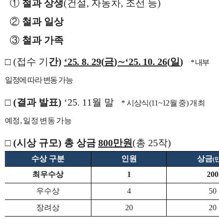
①
철과 상생
(
건설
,
자동차
,
조선 등
)
②
철과 일상
③
철과 가족
□
(
접수 기
간
)
‘25. 8. 29(
금
)
∼
‘25. 10. 26(
일
)
*
내부
일정에 따라 변동 가능
□
(
결과 발표
)
‘25. 11
월 말
*
시상식
(11~12
월 중
)
개최
예정
,
일정 변동 가능
□
(
시상 규모
)
총 상금
800
만원
(
총
25
작
)
수상 구분
인원
상금
(
최우수상
1
200
우수상
4
50
장려상
20
20