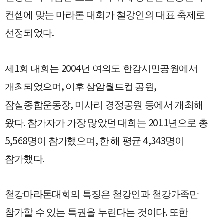
컨셉에 맞는 마라톤 대회가 철강인의 대표 축제로
.
선정되었다
1
2004
제
회 대회는
년 여의도 한강시민공원에서
,
,
개최되었으며
이후 상암월드컵 공원
,
잠실종합운동장
미사리 경정공원 등에서 개최해
.
2011
왔다
참가자가 가장 많았던 대회는
년으로 총
5,568
,
4,343
명이 참가했으며
한 해 평균
명이
.
참가했다
철강마라톤대회의 특징은 철강인과 철강가족만
.
참가할 수 있는 특권을 누린다는 것이다
또한