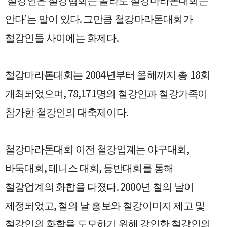
철강인은 철강협회는 몰라도 철강마라톤대회는
’
.
안다
는 말이 있다
그만큼 철강마라톤대회가
.
철강인들 사이에는 화제다
2004
18
철강마라톤대회는
년부터 올해까지 총
회
, 78,171
개최되었으며
명의 철강인과 철강가족이
.
참가한 철강인의 대축제이다
,
철강마라톤대회 이전 철강업계는 야구대회
,
,
바둑대회
테니스 대회
등반대회를 통해
. 2000
철강업계의 화합을 다졌다
년 철의 날이
,
제정되었고
철의 날 홍보와 철강이미지 제고 및
철강인의 화합을 도모하기 위해 강인한 철강인의