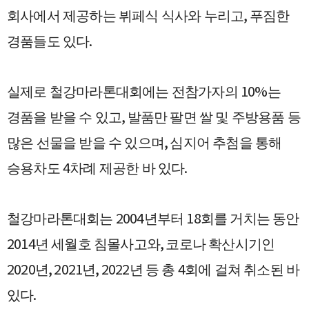
,
회사에서 제공하는 뷔페식 식사와 누리고
푸짐한
.
경품들도 있다
10%
실제로 철강마라톤대회에는 전참가자의
는
,
경품을 받을 수 있고
발품만 팔면 쌀 및 주방용품 등
,
많은 선물을 받을 수 있으며
심지어 추첨을 통해
4
.
승용차도
차례 제공한 바 있다
2004
18
철강마라톤대회는
년부터
회를 거치는 동안
2014
,
년 세월호 침몰사고와
코로나 확산시기인
2020
, 2021
, 2022
4
년
년
년 등 총
회에 걸쳐 취소된 바
.
있다