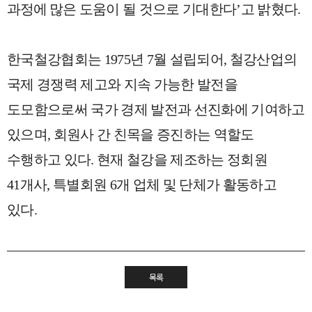
과정에
많은 도움이 될 것으로 기대한다
’
고 밝혔다
.
한국철강협회는
1975
년
7
월 설립되어
,
철강산업의
국제 경쟁력 제고와 지속 가능한 발전을
도모함으로써 국가 경제 발전과 선진화에 기여하고
있으며
,
회원사 간 친목을 증진하는 역할도
수행하고 있다
.
현재 철강을 제조하는 정회원
41
개사
,
특별회원
6
개 업체 및 단체가 활동하고
있다
.
목록