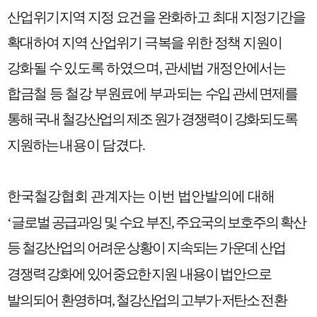
산업위기지역 지정 요건을 완화하고 최대 지정기간을
확대하여 지역 산업위기 극복을 위한 정책 지원이
강화될 수
있도록 하였으며
,
관세법 개정안에서는
합금철 등 철강 부원료에 부과되는
수입 관세 면제를
통해
국내 철강산업의 제조 원가 경쟁력이 강화되도록
지원하는
내용이 담겼다
.
한국철강협회 관계자는 이번 법안발의에 대해
‘
글로벌 공급과잉 및 수요 부진
,
주요국의
보호주의 확산
등 철강산업의 어려운 상황이 지속되는 가운데 산업
경쟁력 강화에
있어
중요한
지원 내용이 법안으로
발의되어 환영하며
,
철강산업의 고부가
·
저탄소
전환