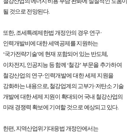
철강산업의 에너지
비용 부담 완화에 실질적인 도움이
될 것으로 전망된다
.
또한
,
조세특례제한법 개정안의 경우 연구
·
인력개발비에 대한 세액공제를 지원
하는
‘
국가전략기술
’
에 현재 포함되어 있는 반도체
,
이차전지
,
인공지능 등 함께
‘
철강
’
부문을 추가하여
철강산업의 연구
·
인력개발에 대한 세제 지원을
강화
하는 내용으로
,
철강업계의 고부가
·
저탄소 기술
개발에 대한 세제 지원이 확대되어 국내 철강산업의
미래 경쟁력 확보에 기여할 것으로 예상되고 있다
.
한편
,
지역산업위기대응법 개정안에서는