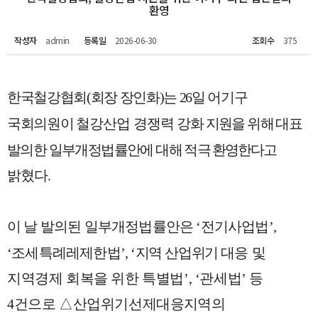
환영
작성자
admin
등록일
2026-06-30
조회수
375
한국철강협회
(
회장 장인화
)
는
26
일 어기구
국회의원이
철강산업 경쟁력
강화 지원을 위해 대표
발의한 일부개정법률안에 대해
적극 환영한다고
밝혔다
.
이 날 발의된 일부개정법률안은
‘
전기사업법
’,
‘
조세특례레제한법
’, ‘
지역 산업위기
대응 및
지역경제 회복을 위한 특별법
’, ‘
관세법
’
등
4
건으로
△
산업위기선제
대응지역의