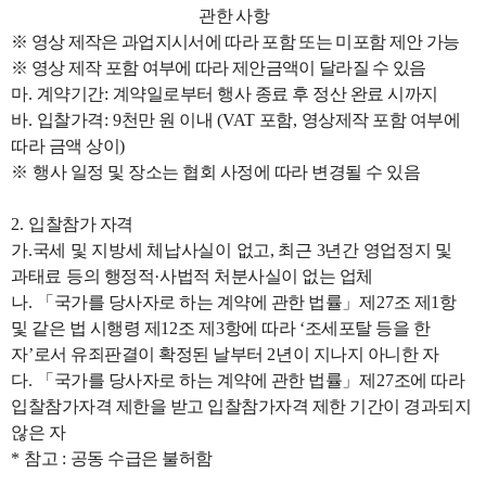
관한 사항
※
영상 제작은 과업지시서에 따라 포함 또는 미포함 제안 가능
※
영상 제작 포함 여부에 따라 제안금액이 달라질 수 있음
마
.
계약기간
:
계약일로부터 행사 종료 후 정산 완료 시까지
바
.
입찰가격
: 9
천만 원 이내
(VAT
포함
,
영상제작 포함 여부에
따라 금액 상이
)
※
행사 일정 및 장소는 협회 사정에 따라 변경될 수 있음
2.
입찰참가 자격
가
.
국세 및 지방세 체납사실이 없고
,
최근
3
년간 영업정지 및
과태료 등의
행정적
·
사법적 처분사실이 없는 업체
나
.
「
국가를 당사자로 하는 계약에 관한 법률
」
제
27
조 제
1
항
및 같은 법 시행령 제
12
조 제
3
항에 따라
‘
조세포탈 등을 한
자
’
로서 유죄판결이 확정된 날부터
2
년이 지나지 아니한 자
다
.
「
국가를 당사자로 하는 계약에 관한 법률
」
제
27
조에 따라
입찰참가자격 제한을 받고 입찰참가자격 제한 기간이 경과되지
않은 자
*
참고
:
공동 수급은 불허함