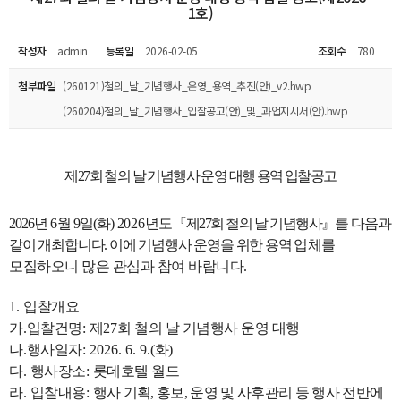
1호)
작성자
admin
등록일
2026-02-05
조회수
780
첨부파일
(260121)철의_날_기념행사_운영_용역_추진(안)_v2.hwp
(260204)철의_날_기념행사_입찰공고(안)_및_과업지시서(안).hwp
제
27
회 철의 날 기념행사 운영 대행 용역 입찰공고
2026
년
6
월
9
일
(
화
)
2026
년도
『
제
27
회 철의 날 기념행사
』
를
다음과
같이 개최합니다
.
이에 기념행사 운영을 위한 용역
업체를
모집하오니 많은 관심과 참여 바랍니다
.
1.
입찰개요
가
.
입찰건명
:
제
27
회 철의 날 기념행사 운영 대행
나
.
행사일자
: 2026. 6. 9.(
화
)
다
.
행사장소
:
롯데호텔 월드
라
.
입찰내용
:
행사 기획
,
홍보
,
운영 및 사후관리 등 행사 전반에