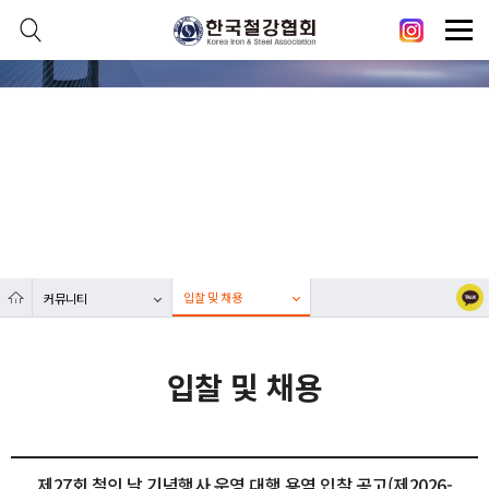
본문 바로가기
메인메뉴 바로가기
닫기
열기
커뮤니티
열기
대한민국 철강산업 발전에 한국철강협회가 함께합니다.
열기
열기
입찰 및 채용
커뮤니티
열기
입찰 및 채용
제27회 철의 날 기념행사 운영 대행 용역 입찰 공고(제2026-