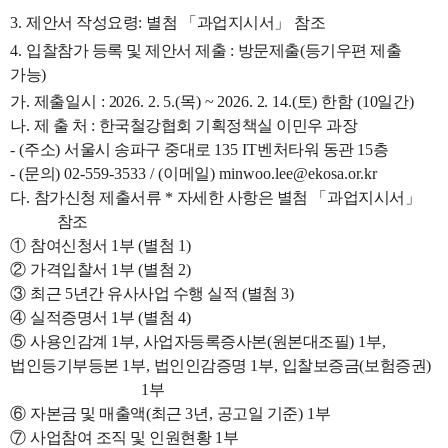
3.
제안서 작성요령
:
별첨
「
과업지시서
」
참조
4.
입찰참가 등록 및 제안서 제출
:
방문제출
(
등기우편 제출
가능
)
가
.
제출일시
: 2026. 2. 5.(
목
) ~ 2026. 2. 14.(
토
)
한함
(10
일간
)
나
.
제 출 처
:
한국철강협회 기획정책실 이민우 과장
- (
주소
)
서울시 송파구 중대로
135 IT
벤처타워 동관
15
층
- (
문의
) 02-559-3533 / (
이메일
) minwoo.lee@ekosa.or.kr
다
.
참가신청 제출서류
*
자세한 사항은 별첨
「
과업지시서
」
참조
①
참여신청서
1
부
(
별첨
1)
②
가격입찰서
1
부
(
별첨
2)
③
최근
5
년간 유사사업 수행 실적
(
별첨
3)
④
실적증명서
1
부
(
별첨
4)
⑤
사용인감계
1
부
,
사업자등록증사본
(
원본대조필
) 1
부
,
법인등기부등본
1
부
,
법인인감증명
1
부
,
입찰보증금
(
보험증권
)
1
부
⑥
자본금 및 매출액
(
최근
3
년
,
공고일 기준
) 1
부
⑦
사업참여 조직 및 인원현황
1
부