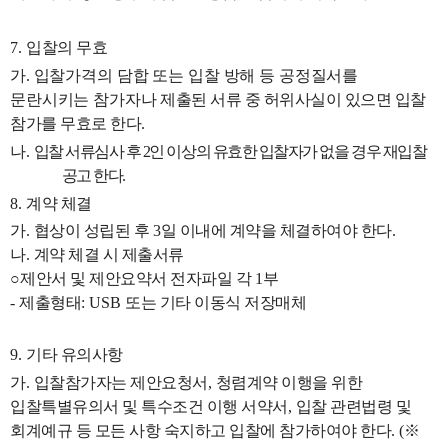
7.
입찰의 무효
가
.
입찰가격의 담합 또는 입찰 방해 등 공정질서를
문란시키는 참가자나
제출된 서류 중 허위사실이 있으면 입찰
참가를 무효로 한다
.
나
.
입찰 서류심사 후
2
인 이상의 유효한 입찰자가 없을 경우 재입찰
공고 한다
.
8.
계약 체결
가
.
협상이 성립된 후
3
일 이내에 계약을 체결하여야 한다
.
나
.
계약 체결 시 제출서류
○
제안서 및 제안요약서 전자파일 각
1
부
-
제출형태
: USB
또는 기타 이동식 저장매체
9.
기타 유의사항
가
.
입찰참가자는 제안요청서
,
청렴계약 이행을 위한
입찰특별유의서 및 특수조건 이행 서약서
,
입찰 관련법령 및
회계예규 등 모든 사항 숙지하고 입찰에 참가하여야 한다
.
(
※