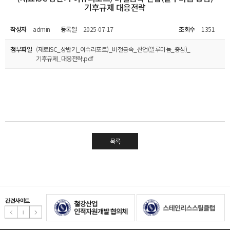
기후규제 대응전략
작성자
admin
등록일
2025-07-17
조회수
1351
첨부파일
(재료ISC_상반기_이슈리포트)_비철금속_산업(알루미늄_중심)_
기후규제_대응전략.pdf
목록
관련사이트