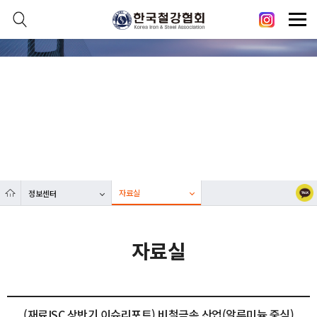
본문 바로가기
메인메뉴 바로가기
닫기
열기
정보센터
열기
대한민국 철강산업 발전에 한국철강협회가 함께합니다.
열기
열기
자료실
정보센터
열기
자료실
(재료ISC 상반기 이슈리포트) 비철금속 산업(알루미늄 중심)