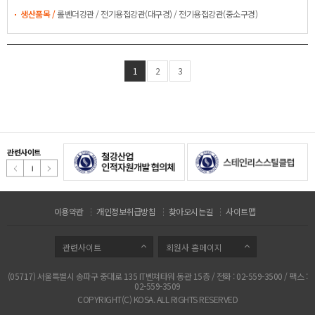
생산품목 /
롤벤더강관 / 전기용접강관(대구경) / 전기용접강관(중소구경)
1
2
3
관련사이트
이용약관
개인정보취급방침
찾아오시는길
사이트맵
관련사이트
회원사 홈페이지
(05717) 서울특별시 송파구 중대로 135 IT벤쳐타워 동관 15층 / 전화 : 02-559-3500 / 팩스 :
02-559-3509
COPYRIGHT(C) KOSA. ALL RIGHTS RESERVED