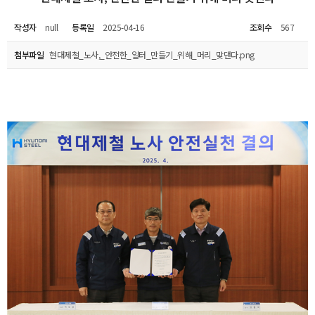
작성자
null
등록일
2025-04-16
조회수
567
첨부파일
현대제철_노사,_안전한_일터_만들기_위해_머리_맞댄다.png