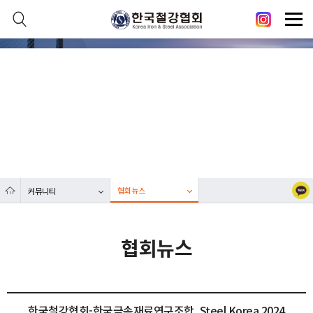
본문 바로가기
메인메뉴 바로가기
닫기
열기
커뮤니티
열기
대한민국 철강산업 발전에 한국철강협회가 함께합니다.
열기
열기
협회뉴스
커뮤니티
열기
협회뉴스
한국철강협회-한국금속재료연구조합, Steel Korea 2024