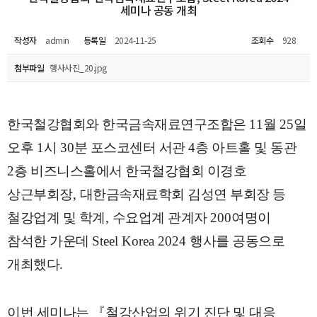
세미나 공동 개최
작성자
admin
등록일
2024-11-25
조회수
928
첨부파일
행사사진_20.jpg
한국철강협회와 한국금속재료연구조합은
11
월
25
일
오후
1
시
30
분 포스코센터 서관
4
층 아트홀 및 동관
2
층 비즈니스홀에서 한국철강협회 이경호
상근부회장
,
대한금속재료학회 김성연 부회장 등
철강업계 및 학계
,
수요업계 관계자
200
여명이
참석한 가운데
Steel Korea 2024
행사를 공동으로
개최했다
.
이번 세미나는
『
철강산업의 위기 진단 및 대응