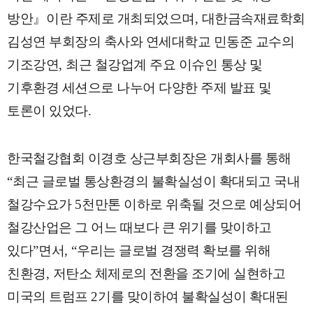
방안
』
이란 주제로 개최되었으며
,
대한금속재료학회
김성연 부회장의 축사와 연세대학교 민동준 교수의
기조강연
,
최근 철강업계 주요 이슈인 통상 및
기후환경 세션으로 나누어 다양한 주제 발표 및
토론이 있었다
.
한국철강협회 이경호 상근부회장은 개회사를 통해
“
최근 글로벌 통상환경의 불확실성이 확대되고 국내
철강수요가
5
천만톤 이하로 위축될 것으로 예상되어
철강산업은 그 어느 때보다 큰 위기를 맞이하고
있다
”
면서
, “
우리는 글로벌 경쟁력 확보를 위해
친환경
,
저탄소 체제로의 전환을 조기에 실현하고
미국의 트럼프
2
기를 맞이하여 불확실성이 확대된