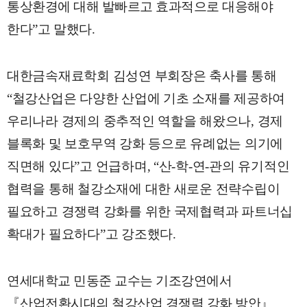
통상환경에 대해 발빠르고 효과적으로 대응해야
한다
”
고 말했다
.
대한금속재료학회 김성연 부회장은 축사를 통해
“
철강산업은 다양한 산업에 기초 소재를 제공하여
우리나라 경제의 중추적인 역할을 해왔으나
,
경제
블록화 및 보호무역 강화 등으로 유례없는 의기에
직면해 있다
”
고 언급하며
, “
산-
학-
연-
관의 유기적인
협력을 통해 철강소재에 대한 새로운 전략수립이
필요하고 경쟁력 강화를 위한 국제협력과 파트너십
확대가 필요하다
”
고 강조했다
.
연세대학교 민동준 교수는 기조강연에서
『
산업전환시대의 철강산업 경쟁력 강화 방안
』