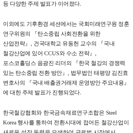
등 다양한 주제 발표가 이어졌다
.
이외에도 기후환경 세션에서는 국회미래연구원 정훈
연구위원의
『
탄소중립 사회전환을 위한
산업전략
』
,
건국대학교 유동헌 교수의
『
국내
철강산업에 있어
CCUS
와 수소 전략
』
,
포스코홀딩스 음광진 리더의
『
한국 철강의 경쟁력
있는 탄소중립 전환 방안
』
,
법무법인 태평양 김진효
변호사의
『
국내 배출권거래제 운영방안 주요내용
』
에 대한 주제 발표가 진행되었다
.
한국철강협회와 한국금속재료연구조합은
Steel
Korea
행사를 통하여 전환시대에 접어든 철강산업이
새로운 성장 동력을 모색하여 글로벌 시장에서