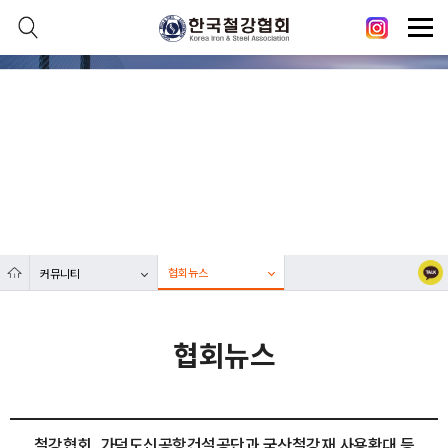
본문 바로가기
메인메뉴 바로가기
닫기
열기
커뮤니티
열기
대한민국 철강산업 발전에 한국철강협회가 함께합니다.
열기
열기
협회뉴스
커뮤니티
열기
협회뉴스
철강협회, 가덕도신공항건설공단과 국산철강재 사용확대 등