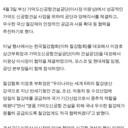
4
월
3
일 부산 가덕도신공항건설공단
(
이사장 이윤상
)
에서 성공적인
가덕도 신공항건설 사업을 위하여 공단과 양해각서를 체결하고
,
우수한 국산 철강재의 안정적인 공급과 사용 확대 등 협력을
추진하기로 했다
.
이날 행사에서는 한국철강협회
(
이하 철강협회
)
를 대표해서 이경호
상근부회장과 가덕도신공항건설공단
(
이하 건설공단
)
을 대표해서
이윤상 이사장이 협약을 체결하였으며
,
포스코 및 현대제철 임원
,
공단 본부장들이 함께 참석하였다
.
철강협회 이경호 부회장은
“
우리나라는 세계
6
위의 철강생산
강국으로 지난 반세기동안 건설
,
조선
,
자동차 등 수요산업에
양질의 철강재를 공급하며 국가 기간산업으로서 중추적 역할을
해왔다
”
면서
“
명품 가덕도신공항 건설을 위해 국내 우수한 철강재가
원활히 공급되도록 철강업계도 적극 협력하겠다
”
고 밝혔다
.