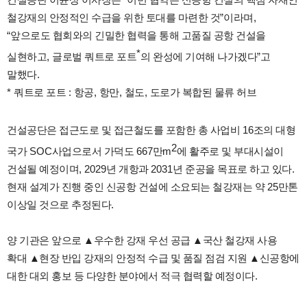
건설공단 이윤상 이사장은
“
이번 협약은 신공항 건설의 핵심 자재인
철강재의 안정적인 수급을 위한 토대를 마련한 것
”
이라며
,
“
앞으로도 협회와의 긴밀한 협력을 통해 고품질 공항 건설을
*
실현하고
,
글로벌 쿼트로 포트
의 완성에 기여해 나가겠다
”
고
말했다
.
*
쿼트로 포트
:
항공
,
항만
,
철도
,
도로가 복합된 물류 허브
건설공단은 접근도로 및 접근철도를 포함한 총 사업비
16
조의 대형
2
국가
SOC
사업으로서 가덕도
667
만
m
에 활주로 및 부대시설이
건설될 예정이며
, 2029
년 개항과
2031
년 준공을 목표로 하고 있다
.
현재 설계가 진행 중인 신공항 건설에 소요되는 철강재는 약
25
만톤
이상일 것으로 추정된다
.
양 기관은 앞으로 ▲
우수한 강재 우선 공급
▲
국산 철강재 사용
확대
▲
현장 반입 강재의 안정적 수급 및 품질 점검 지원
▲
신공항에
대한 대외 홍보 등 다양한 분야에서 적극 협력할 예정이다
.