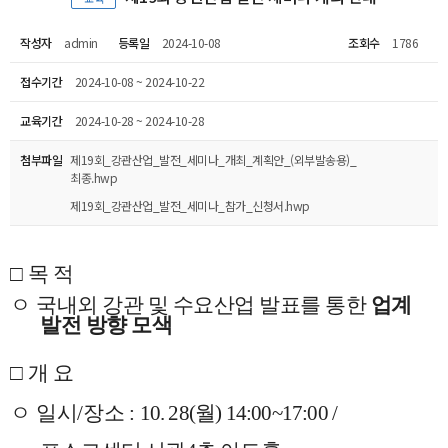
작성자
admin
등록일
2024-10-08
조회수
1786
접수기간
2024-10-08 ~ 2024-10-22
교육기간
2024-10-28 ~ 2024-10-28
첨부파일
제19회_강관산업_발전_세미나_개최_계획안_(외부발송용)_
최종.hwp
제19회_강관산업_발전_세미나_참가_신청서.hwp
□
목 적
ㅇ
국내외 강관 및 수요산업 발표를 통한
업계
발전 방향 모색
□
개 요
ㅇ
일시
/
장소
:
10. 28(
월
) 14:00~17:00 /