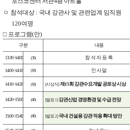
포스코센터 서관
4
층 아트홀
ㅇ
참석대상
:
국내 강관사 및 관련업계 임직원
120
여명
□
프로그램
(
안
)
구 분
내 용
13:30~14:00
참 석 자 등 록
(30)
14:00~14:10
인 사 말
(10)
14:10~14:20
제
15
회 강관수요개발 공로상 시상
(10)
[
시상식
]
14:20~15:00
강관산업 경영환경 및 수급 전망
(40)
[
발표
1]
15:00~15:40
국내 건설용 강관 적용 확대 방안
(40)
[
발표
2]