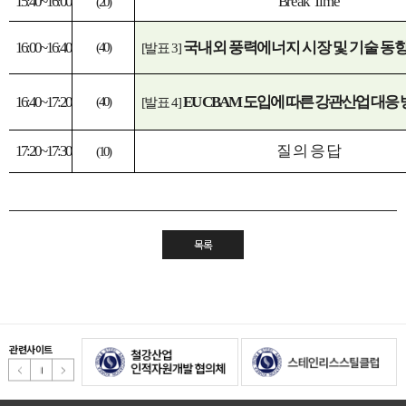
15:40~16:00
Break Time
(20)
16:00~16:40
국내외 풍력에너지 시장 및 기술 동
(40)
[
발표
3]
16:40~17:20
EU CBAM
도입에 따른 강관산업 대응 
(40)
[
발표
4]
17:20~17:30
질 의 응 답
(10)
목록
관련사이트